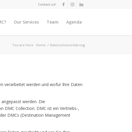
Contact us!
MC?
Our Services
Team
Agenda
You are here:
Home
/
Datenschutzerklärung
en verarbeitet werden und wofür Ihre Daten
d angepasst werden. Die
n DMC Collection. DMC ist ein Vertriebs-,
agender DMCs (Destination Management