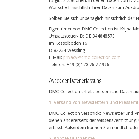
Es gibt Situationen, in denen Daten von DMC 
Wünsche hinsichtlich Ihrer Daten zum Ausdru
Sollten Sie sich unbehaglich hinsichtlich der
Eigentümer von DMC Collection ist Krijna Mo
Umsatzsteuer-ID: DE 344848573
Im Kesselboden 16
D-82234 Wessling
E-Mail:
privacy@dmc-collection.com
Telefon: +49 (0)170 76 77 996
Zweck der Datenerfassung
DMC Collection erhebt persönliche Daten aus
1. Versand von Newslettern und Pressemi
DMC Collection verschickt Newsletter und Pr
dienen andererseits der Wissensvermittlung
erfasst. Außerdem können Sie mündlich ode
2. Kontaktaufnahme