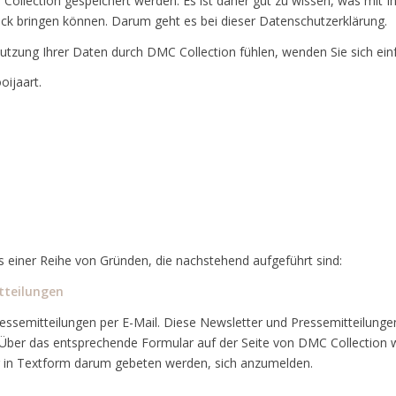
Collection gespeichert werden. Es ist daher gut zu wissen, was mit I
ck bringen können. Darum geht es bei dieser Datenschutzerklärung.
 Nutzung Ihrer Daten durch DMC Collection fühlen, wenden Sie sich ein
oijaart.
 einer Reihe von Gründen, die nachstehend aufgeführt sind:
tteilungen
essemitteilungen per E-Mail. Diese Newsletter und Pressemitteilunge
. Über das entsprechende Formular auf der Seite von DMC Collection 
r in Textform darum gebeten werden, sich anzumelden.